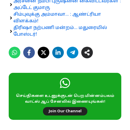
அரசனை நம்பி புருஷனை கைவிட்டவர்கள் :
அப்டேட் குமாரு
சிம்புவுக்கு அம்மாவா… : ஆண்ட்ரியா
விளக்கம்!
திரிஷா நற்பணி மன்றம்… மதுரையில்
போஸ்டர்!
செய்திகளை உடனுக்குடன் பெற மின்னம்பலம்
வாட்ஸ் ஆப் சேனலில் இணையுங்கள்!
Join Our Channel