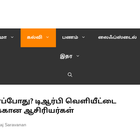
ிமா
கல்வி
பணம்
லைஃப்ஸ்டைல்
இதர
 எப்போது? டிஆர்பி வெளியீட்டை
க்கான ஆசிரியர்கள்
aj Saravanan