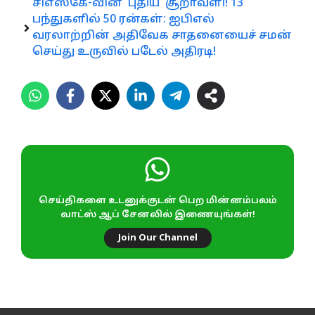
சிஎஸ்கே-வின் ‘புதிய’ சூறாவளி! 13
பந்துகளில் 50 ரன்கள்: ஐபிஎல்
வரலாற்றின் அதிவேக சாதனையைச் சமன்
செய்து உருவில் படேல் அதிரடி!
செய்திகளை உடனுக்குடன் பெற மின்னம்பலம்
வாட்ஸ் ஆப் சேனலில் இணையுங்கள்!
Join Our Channel