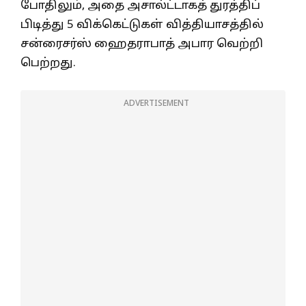
போதிலும், அதை அசால்ட்டாகத் துரத்திப்
பிடித்து 5 விக்கெட்டுகள் வித்தியாசத்தில்
சன்ரைசர்ஸ் ஹைதராபாத் அபார வெற்றி
பெற்றது.
ADVERTISEMENT