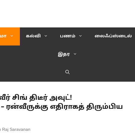
ிமா
கல்வி
பணம்
லைஃப்ஸ்டைல்
இதர
ர் சிங் திடீர் அவுட்!
– ரன்வீருக்கு எதிராகத் திரும்பிய
h Raj Saravanan