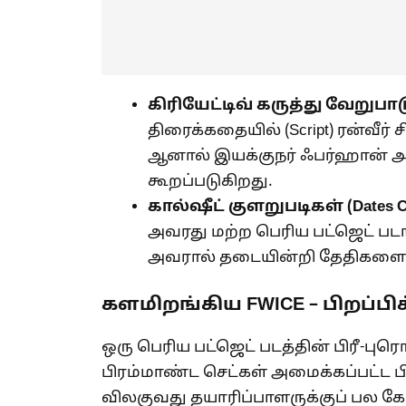
கிரியேட்டிவ் கருத்து வேறுபாட
திரைக்கதையில் (Script) ரன்வீர
ஆனால் இயக்குநர் ஃபர்ஹான் அ
கூறப்படுகிறது.
கால்ஷீட் குளறுபடிகள் (
Dates C
அவரது மற்ற பெரிய பட்ஜெட் படங
அவரால் தடையின்றி தேதிகளை ஒ
களமிறங்கிய FWICE – பிறப்ப
ஒரு பெரிய பட்ஜெட் படத்தின் பிரீ-புரொ
பிரம்மாண்ட செட்கள் அமைக்கப்பட்ட ப
விலகுவது தயாரிப்பாளருக்குப் பல கோ