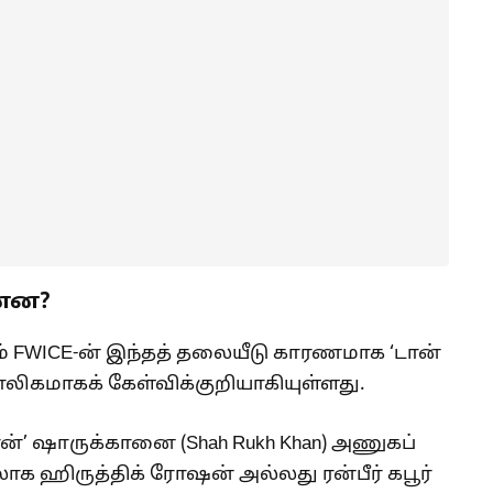
ன்ன?
றும் FWICE-ன் இந்தத் தலையீடு காரணமாக ‘டான்
காலிகமாகக் கேள்விக்குறியாகியுள்ளது.
ன்’ ஷாருக்கானை (Shah Rukh Khan) அணுகப்
ாக ஹிருத்திக் ரோஷன் அல்லது ரன்பீர் கபூர்