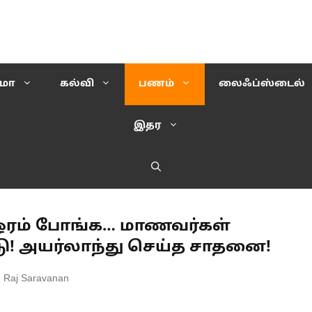
ிமா
கல்வி
பணம்
லைஃப்ஸ்டைல்
இதர
ஓரம் போங்க… மாணவர்கள்
ாடு! அயர்லாந்து செய்த சாதனை!
h Raj Saravanan