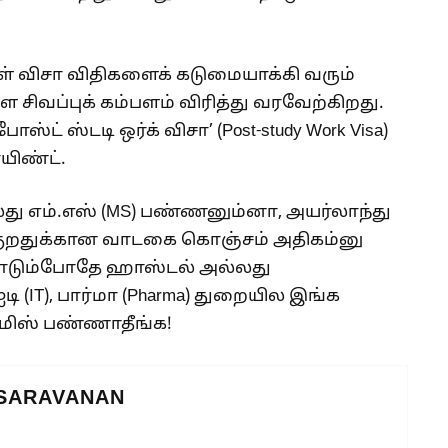
 விசா விதிகளைக் கடுமையாக்கி வரும்
ிவப்புக் கம்பளம் விரித்து வரவேற்கிறது.
போஸ்ட் ஸ்டடி ஒர்க் விசா’ (Post-study Work Visa)
யிண்ட்.
து எம்.எஸ் (MS) பண்ணனும்னா, அயர்லாந்து
்குறதுக்கான வாடகை கொஞ்சம் அதிகம்னு
ோடும்போதே ஹாஸ்டல் அல்லது
டி (IT), பார்மா (Pharma) துறையில இங்க
 மிஸ் பண்ணாதீங்க!
 SARAVANAN