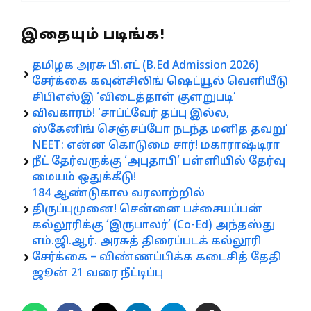
இதையும் படிங்க!
தமிழக அரசு பி.எட் (B.Ed Admission 2026)
சேர்க்கை கவுன்சிலிங் ஷெட்யூல் வெளியீடு
சிபிஎஸ்இ ‘விடைத்தாள் குளறுபடி’
விவகாரம்! ‘சாப்ட்வேர் தப்பு இல்ல,
ஸ்கேனிங் செஞ்சப்போ நடந்த மனித தவறு’
NEET: என்ன கொடுமை சார்! மகாராஷ்டிரா
நீட் தேர்வருக்கு ‘அபுதாபி’ பள்ளியில் தேர்வு
மையம் ஒதுக்கீடு!
184 ஆண்டுகால வரலாற்றில்
திருப்புமுனை! சென்னை பச்சையப்பன்
கல்லூரிக்கு ‘இருபாலர்’ (Co-Ed) அந்தஸ்து
எம்.ஜி.ஆர். அரசுத் திரைப்படக் கல்லூரி
சேர்க்கை – விண்ணப்பிக்க கடைசித் தேதி
ஜூன் 21 வரை நீட்டிப்பு