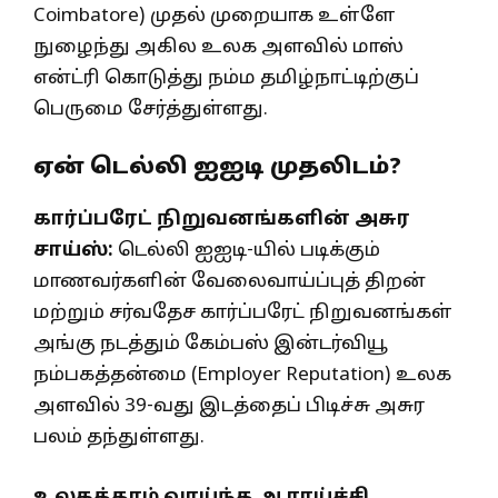
Coimbatore) முதல் முறையாக உள்ளே
நுழைந்து அகில உலக அளவில் மாஸ்
என்ட்ரி கொடுத்து நம்ம தமிழ்நாட்டிற்குப்
பெருமை சேர்த்துள்ளது.
ஏன் டெல்லி ஐஐடி முதலிடம்?
கார்ப்பரேட் நிறுவனங்களின் அசுர
சாய்ஸ்:
டெல்லி ஐஐடி-யில் படிக்கும்
மாணவர்களின் வேலைவாய்ப்புத் திறன்
மற்றும் சர்வதேச கார்ப்பரேட் நிறுவனங்கள்
அங்கு நடத்தும் கேம்பஸ் இன்டர்வியூ
நம்பகத்தன்மை (Employer Reputation) உலக
அளவில் 39-வது இடத்தைப் பிடிச்சு அசுர
பலம் தந்துள்ளது.
உலகத்தரம் வாய்ந்த ஆராய்ச்சி