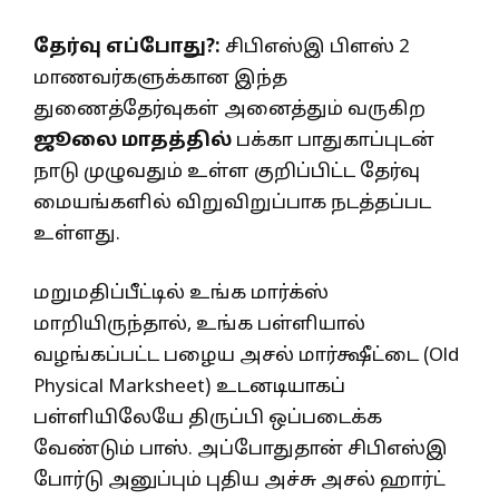
தேர்வு எப்போது?:
சிபிஎஸ்இ பிளஸ் 2
மாணவர்களுக்கான இந்த
துணைத்தேர்வுகள் அனைத்தும் வருகிற
ஜூலை மாதத்தில்
பக்கா பாதுகாப்புடன்
நாடு முழுவதும் உள்ள குறிப்பிட்ட தேர்வு
மையங்களில் விறுவிறுப்பாக நடத்தப்பட
உள்ளது.
மறுமதிப்பீட்டில் உங்க மார்க்ஸ்
மாறியிருந்தால், உங்க பள்ளியால்
வழங்கப்பட்ட பழைய அசல் மார்க்ஷீட்டை (Old
Physical Marksheet) உடனடியாகப்
பள்ளியிலேயே திருப்பி ஒப்படைக்க
வேண்டும் பாஸ். அப்போதுதான் சிபிஎஸ்இ
போர்டு அனுப்பும் புதிய அச்சு அசல் ஹார்ட்