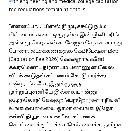
“என்னப்பா… ‘பிளஸ் டூ முடிச்சுட்டு நம்ம
பிள்ளைங்களை ஒரு நல்ல இன்ஜினியரிங்
அல்லது மெடிக்கல் காலேஜ்ல சேர்க்கலாம்னு
போனா, லட்சக்கணக்குல கேபிடேஷன் பீஸ்
(Capitation Fee 2026) கேக்குறாங்களே!
கவர்மெண்ட் நிர்ணயம் பண்ணுன பீஸை
விடக் கூடுதல் கட்டணம் கேட்டு டார்ச்சர்
பண்றாங்களே, இதுக்கு ஒரு
முற்றுப்புள்ளியே இல்லையா’ன்னு
குமுறலோடு கேக்குற பெற்றோர்களா நீங்க?
உங்க கவலையை ஓரமா வைங்க! இதோ
கல்வி நிறுவனங்களின் கட்டணக்
கொள்ளைக்குப் பக்கா ‘செக்’ வைக்க, தமிழக