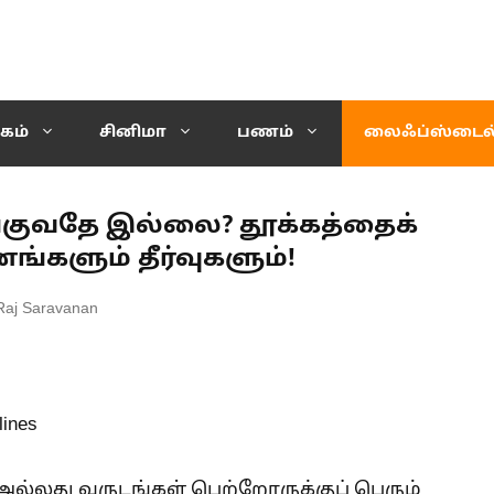
கம்
சினிமா
பணம்
லைஃப்ஸ்டைல
்குவதே இல்லை? தூக்கத்தைக்
ங்களும் தீர்வுகளும்!
Raj Saravanan
 அல்லது வருடங்கள் பெற்றோருக்குப் பெரும்