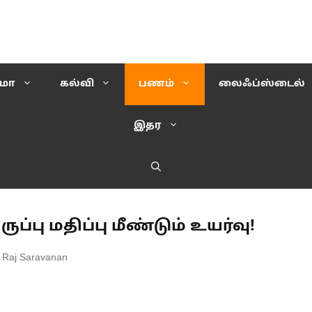
ிமா
கல்வி
பணம்
லைஃப்ஸ்டைல்
இதர
பு மதிப்பு மீண்டும் உயர்வு!
 Raj Saravanan