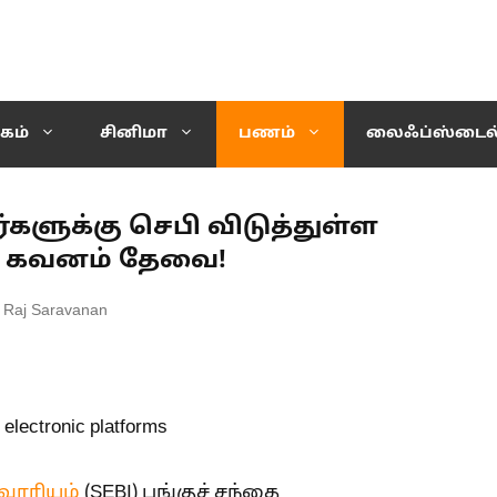
கம்
சினிமா
பணம்
லைஃப்ஸ்டைல
ர்களுக்கு செபி விடுத்துள்ள
ம் கவனம் தேவை!
 Raj Saravanan
 வாரியம்
(SEBI) பங்குச் சந்தை