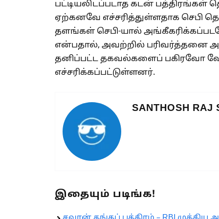
பட்டியலிடப்படாத கடன் பத்திரங்கள் 
ஏற்கனவே எச்சரித்துள்ளதாக செபி த
தளங்கள் செபி-யால் அங்கீகரிக்கப
என்பதால், அவற்றில் பரிவர்த்தனை 
தனிப்பட்ட தகவல்களைப் பகிரவோ வேண்
எச்சரிக்கப்பட்டுள்ளனர்.
SANTHOSH RAJ
இதையும் படிங்க!
சவரன் தங்கப் பத்திரம் – RBI முக்கிய அற