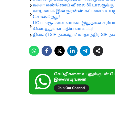
கச்சா எண்ணெய் விலை 80 டாலருக்கு 
கார், பைக் இன்சூரன்ஸ் கட்டணம் உயரு
சொல்கிறது?
LIC பங்குகளை வாங்க இதுதான் சரியா
கிடைத்துள்ள புதிய வாய்ப்பு!
தினசரி SIP நல்லதா? மாதாந்திர SIP 
செய்திகளை உடனுக்குடன் பெ
இணையுங்கள்!
Join Our Channel