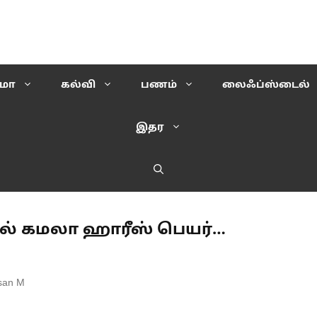
ிமா
கல்வி
பணம்
லைஃப்ஸ்டைல்
இதர
ல் கமலா ஹாரீஸ் பெயர்…
san M