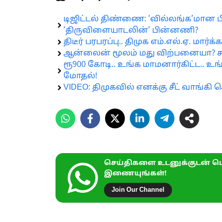
டிஜிட்டல் திண்ணை: ‘வில்லங்க’மான பி.ஆ
‘திருவிளையாடலின்’ பின்னணி?
திடீர் பரபரப்பு.. திமுக எம்.எல்.ஏ. மார்
ஆன்லைன் மூலம் மது விற்பனையா? சட
ரூ900 கோடி.. உங்க மாமனார்கிட்ட.. உ
மோதல்!
VIDEO: திமுகவில் எனக்கு சீட் வாங்கி 
செய்திகளை உடனுக்குடன் பெ
இணையுங்கள்!
Join Our Channel