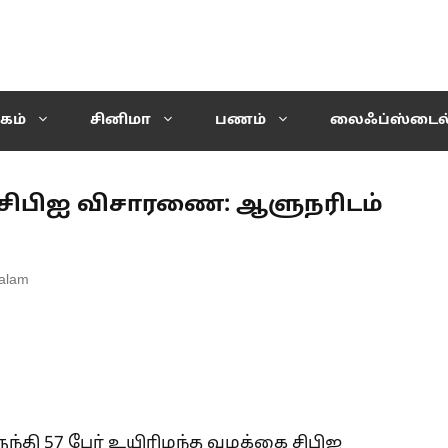
கம்
சினிமா
பணம்
லைஃப்ஸ்டைல
 சிபிஐ விசாரணை: ஆளுநரிடம்
alam
ுந்தி 57 பேர் உயிரிழந்த வழக்கை சிபிஐ