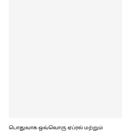
பொதுவாக ஒவ்வொரு ஏப்ரல் மற்றும்