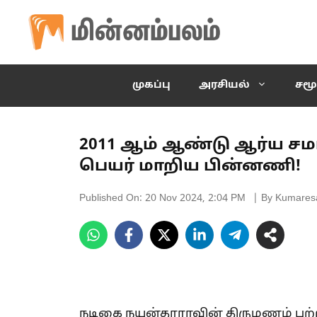
Skip
to
content
முகப்பு
அரசியல்
சமூ
2011 ஆம் ஆண்டு ஆர்ய ச
பெயர் மாறிய பின்னணி!
Published On:
20 Nov 2024, 2:04 PM
| By Kumares
நடிகை நயன்தாராவின் திருமணம் பற