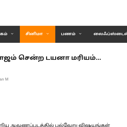
கம்
சினிமா
பணம்
லைஃப்ஸ்டைல
மாஜம் சென்ற டயனா மரியம்…
an M
்றிய ஆவணப்படத்தில் பல்வேறு விஷயங்கள்