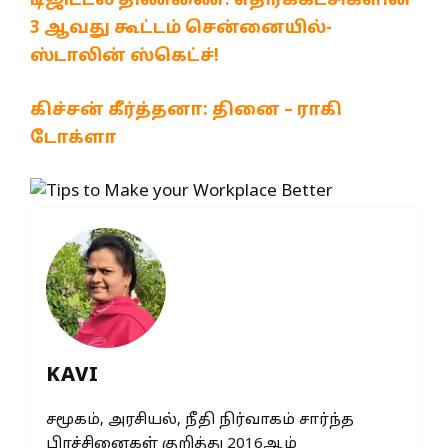
டிஜிட்டல் திண்ணை: எதிர்க்கட்சிகளின்
3 ஆவது கூட்டம் சென்னையில்-
ஸ்டாலின் ஸ்கெட்ச்!
கிச்சன் கீர்த்தனா: தினை – ராகி
டோக்ளா
KAVI
சமூகம், அரசியல், நீதி நிர்வாகம் சார்ந்த
பிரச்சினைகள் குறித்து 2016ஆம்