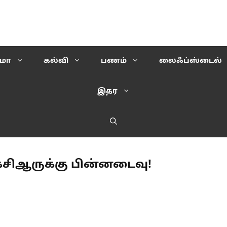
ிமா
கல்வி
பணம்
லைஃப்ஸ்டைல்
இதர
கேசிஆருக்கு பின்னடைவு!