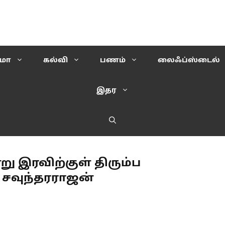
ிமா
கல்வி
பணம்
லைஃப்ஸ்டைல்
இதர
ு இரவிற்குள் திரும்ப
: சவுந்தரராஜன்