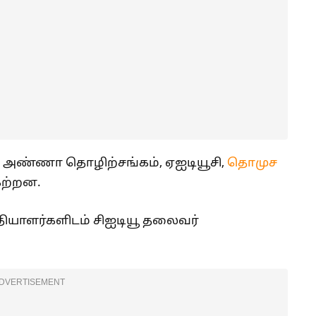
, அண்ணா தொழிற்சங்கம், ஏஐடியூசி,
தொமுச
ேற்றன.
ியாளர்களிடம் சிஐடியூ தலைவர்
DVERTISEMENT