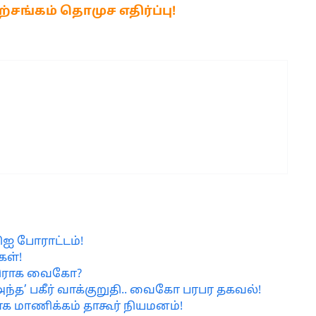
சங்கம் தொமுச எதிர்ப்பு!
ிஐ போராட்டம்!
கள்!
 எதிராக வைகோ?
 ‘அந்த’ பகீர் வாக்குறுதி.. வைகோ பரபர தகவல்!
ாக மாணிக்கம் தாகூர் நியமனம்!