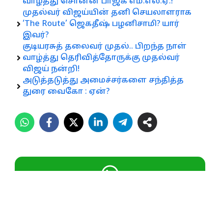
வாழ்த்து சொன்ன பாஜக எம்.எல்.ஏ.!
முதல்வர் விஜய்யின் தனி செயலாளராக
‘The Route’ ஜெகதீஷ் பழனிசாமி? யார்
இவர்?
குடியரசுத் தலைவர் முதல்.. பிறந்த நாள்
வாழ்த்து தெரிவித்தோருக்கு முதல்வர்
விஜய் நன்றி!
அடுத்தடுத்து அமைச்சர்களை சந்தித்த
துரை வைகோ : ஏன்?
செய்திகளை உடனுக்குடன் பெற மின்னம்பலம்
வாட்ஸ் ஆப் சேனலில் இணையுங்கள்!