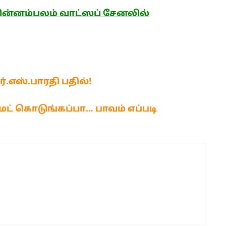
ன்னம்பலம் வாட்ஸப் சேனலில்
்.எஸ்.பாரதி பதில்!
்மட் கொடுங்கப்பா… பாவம் எப்படி