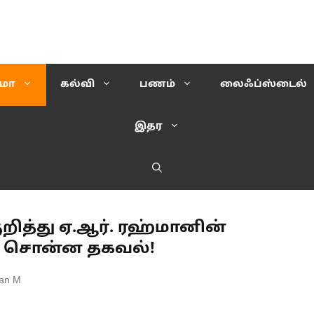
ிமா
கல்வி
பணம்
லைஃப்ஸ்டைல்
இதர
ுறித்து ஏ.ஆர். ரஹ்மானின்
் சொன்ன தகவல்!
an M