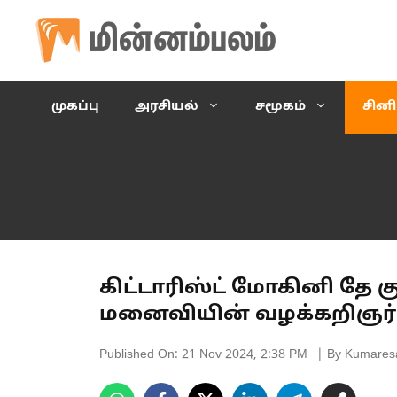
Skip
to
content
முகப்பு
அரசியல்
சமூகம்
சின
கிட்டாரிஸ்ட் மோகினி தே க
மனைவியின் வழக்கறிஞர
Published On:
21 Nov 2024, 2:38 PM
| By Kumares