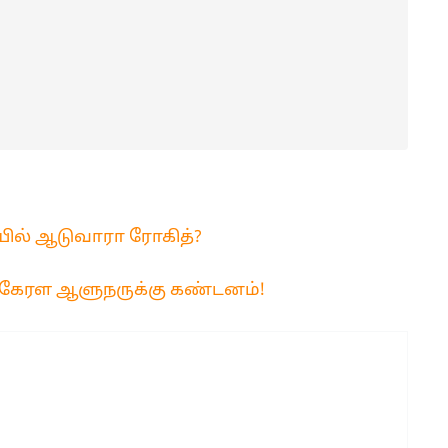
யில் ஆடுவாரா ரோகித்?
 கேரள ஆளுநருக்கு கண்டனம்!