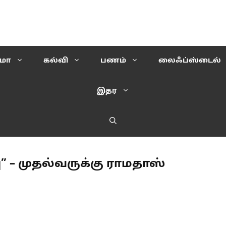
ிமா
கல்வி
பணம்
லைஃப்ஸ்டைல்
இதர
” – முதல்வருக்கு ராமதாஸ்