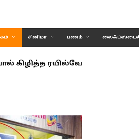
கம்
சினிமா
பணம்
லைஃப்ஸ்டைல
பால் கிழித்த ரயில்வே