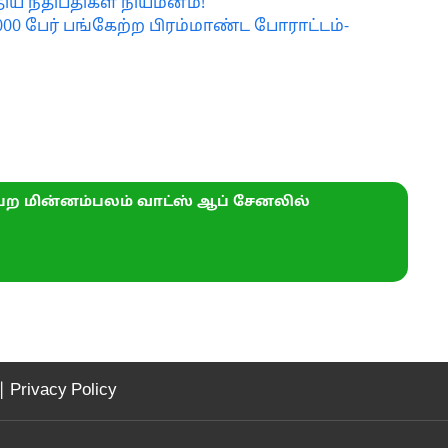
திய நீதிபதிகள் நியமனம்!
,000 பேர் பங்கேற்ற பிரம்மாண்ட போராட்டம்-
ற மின்னம்பலம் வாட்ஸ் ஆப் சேனலில்
|
Privacy Policy