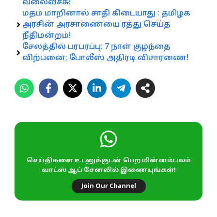
வலைவீச்சு!
மதம் மாறினால் சாதி கிடையாது : தமிழக
அரசின் அரசாணையை ரத்து செய்த
நீதிமன்றம்!
சேலத்தில் பரபரப்பு: 7 நாள் குழந்தை
விற்பனை; போலீஸ் அதிரடி விசாரணை!
செய்திகளை உடனுக்குடன் பெற மின்னம்பலம்
வாட்ஸ் ஆப் சேனலில் இணையுங்கள்!
Join Our Channel