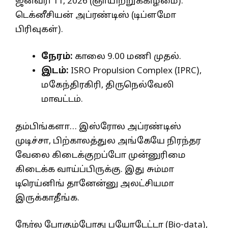
ஜனவரி 11, 2026 (ஞாயிற்றுக்கிழமை):
டெக்னீசியன் அப்ரண்டிஸ் (டிப்ளமோ
பிரிவுகள்).
நேரம்:
காலை 9.00 மணி முதல்.
இடம்:
ISRO Propulsion Complex (IPRC),
மகேந்திரகிரி, திருநெல்வேலி
மாவட்டம்.
தம்பிங்களா… இஸ்ரோல அப்ரண்டிஸ்
முடிச்சா, பிற்காலத்துல அங்கேயே நிரந்தர
வேலை கிடைக்குறப்போ முன்னுரிமை
கிடைக்க வாய்ப்பிருக்கு. இது சும்மா
டிரெய்னிங் தானேன்னு அலட்சியமா
இருக்காதீங்க.
நேர்ல போகும்போது பயோடேட்டா (Bio-data),