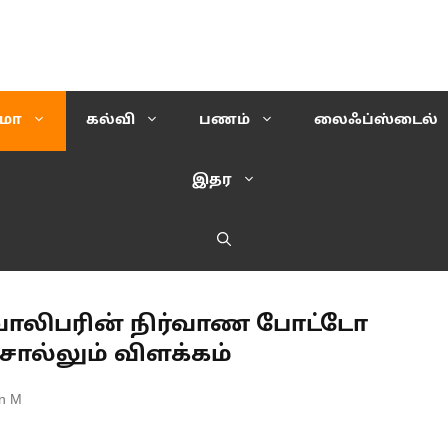
ிமா
கல்வி
பணம்
லைஃப்ஸ்டைல்
இதர
ு வாலிபரின் நிர்வாண போட்டோ
ொல்லும் விளக்கம்
n M