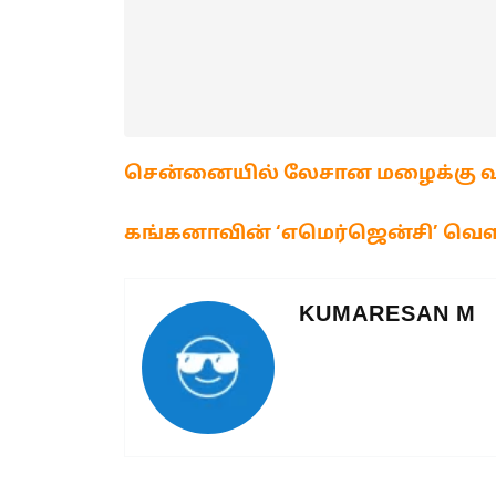
சென்னையில் லேசான மழைக்கு வா
கங்கனாவின் ‘எமெர்ஜென்சி’ வெ
KUMARESAN M