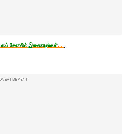
்ஸப்
சேனலில்
இணையுங்கள்
….
DVERTISEMENT