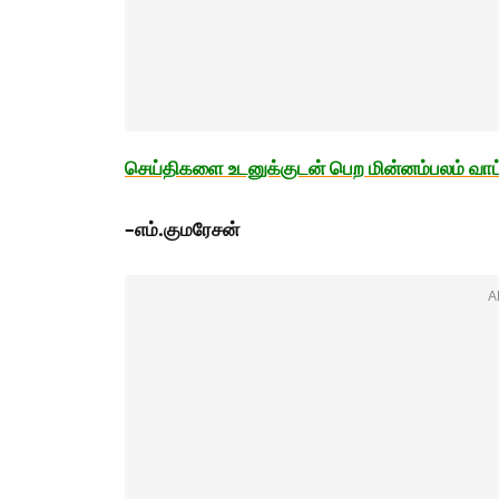
செய்திகளை
உடனுக்குடன்
பெற
மின்னம்பலம்
வாட
–
எம்
.
குமரேசன்
A