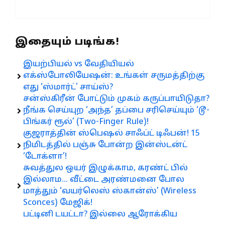
இதையும் படிங்க!
இயற்பியல் vs வேதியியல்
எக்ஸ்போலியேஷன்: உங்கள் சருமத்திற்கு
எது ‘ஸ்மார்ட்’ சாய்ஸ்?
சன்ஸ்கிரீன் போட்டும் முகம் கருப்பாயிடுதா?
நீங்க செய்யுற ‘அந்த’ தப்பை சரிசெய்யும் ‘டூ-
பிங்கர் ரூல்’ (Two-Finger Rule)!
குஜராத்தின் ஸ்பெஷல் சாஃப்ட் டிஃபன்! 15
நிமிடத்தில் பஞ்சு போன்ற இன்ஸ்டன்ட்
‘டோக்ளா’!
சுவத்துல ஒயர் இழுக்காம, கரண்ட் பில்
இல்லாம… வீட்டை அரண்மனை போல
மாத்தும் ‘வயர்லெஸ் ஸ்கான்ஸ்’ (Wireless
Sconces) மேஜிக்!
பட்டினி டயட்டா? இல்லை ஆரோக்கிய