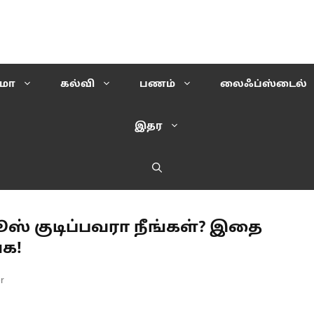
ிமா
கல்வி
பணம்
லைஃப்ஸ்டைல்
இதர
ஜூஸ் குடிப்பவரா நீங்கள்? இதை
்க!
r