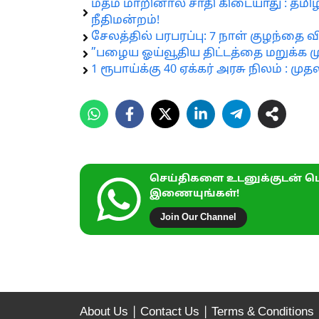
மதம் மாறினால் சாதி கிடையாது : த
நீதிமன்றம்!
சேலத்தில் பரபரப்பு: 7 நாள் குழந்த
”பழைய ஓய்வூதிய திட்டத்தை மறுக்க மு
1 ரூபாய்க்கு 40 ஏக்கர் அரசு நிலம் : ம
செய்திகளை உடனுக்குடன் பெ
இணையுங்கள்!
Join Our Channel
About Us
|
Contact Us
|
Terms & Conditions