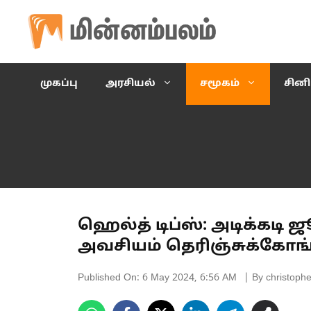
Skip
to
content
முகப்பு
அரசியல்
சமூகம்
சின
ஹெல்த் டிப்ஸ்: அடிக்கடி 
அவசியம் தெரிஞ்சுக்கோங
Published On:
6 May 2024, 6:56 AM
| By christophe