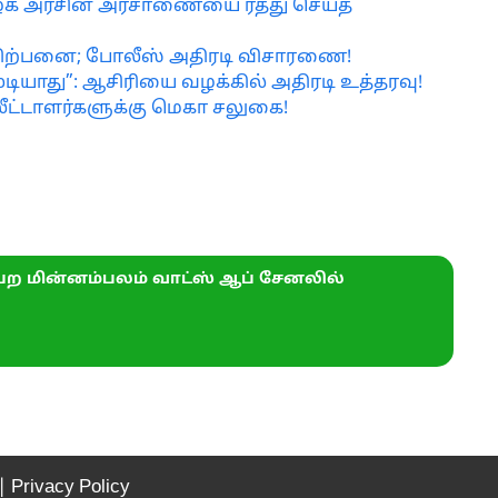
மிழக அரசின் அரசாணையை ரத்து செய்த
ை விற்பனை; போலீஸ் அதிரடி விசாரணை!
டியாது”: ஆசிரியை வழக்கில் அதிரடி உத்தரவு!
ுதலீட்டாளர்களுக்கு மெகா சலுகை!
ற மின்னம்பலம் வாட்ஸ் ஆப் சேனலில்
|
Privacy Policy