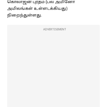
கொலாஜன் புரதம் (பல அமினோ
அமிலங்கள் உள்ளடக்கியது)
நிறைந்துள்ளது.
ADVERTISEMENT