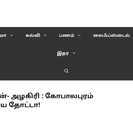
ிமா
கல்வி
பணம்
லைஃப்ஸ்டைல்
இதர
- அழகிரி : கோபாலபுரம்
சிய தோட்டா!