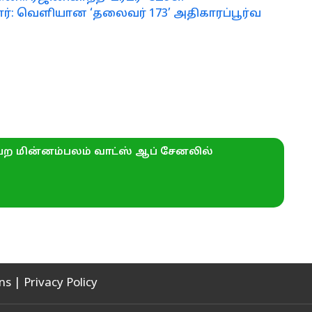
டார்: வெளியான ‘தலைவர் 173’ அதிகாரப்பூர்வ
ற மின்னம்பலம் வாட்ஸ் ஆப் சேனலில்
ns
|
Privacy Policy