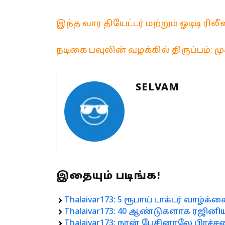
இந்த வார தியேட்டர் மற்றும் ஓடிடி ர
நடிகை பவுலின் வழக்கில் திருப்பம்: ம
SELVAM
இதையும் படிங்க!
Thalaivar173: 5 ரூபாய் டாக்டர் வாழ்க்
Thalaivar173: 40 ஆண்டுகளாக ரஜினி
Thalaivar173: நான் பேசினாலே பிரச்சன