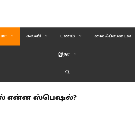
ிமா
கல்வி
பணம்
லைஃப்ஸ்டைல்
இதர
ரில் என்ன ஸ்பெஷல்?