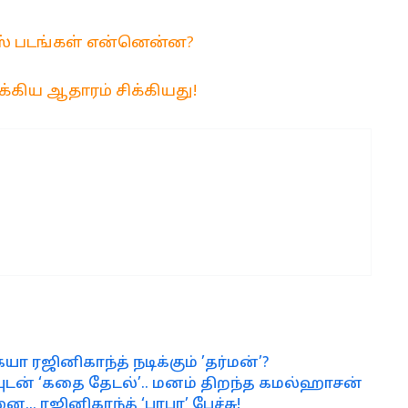
ிலீஸ் படங்கள் என்னென்ன?
ுக்கிய ஆதாரம் சிக்கியது!
கையா ரஜினிகாந்த் நடிக்கும் ’தர்மன்’?
யுடன் ‘கதை தேடல்’.. மனம் திறந்த கமல்ஹாசன்
ை… ரஜினிகாந்த் ‘பரபர’ பேச்சு!