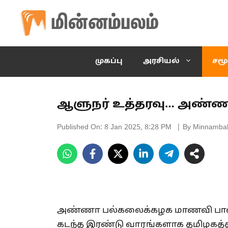
Skip
to
content
முகப்பு
அரசியல்
சமூ
ஆளுநர் உத்தரவு… அண்ணா
Published On:
8 Jan 2025, 8:28 PM
| By Minnamba
அண்ணா பல்கலைக்கழக மாணவி பாலி
கடந்த இரண்டு வாரங்களாக தமிழகத்த