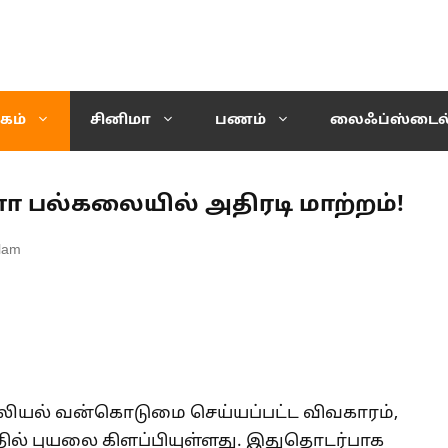
கம்
சினிமா
பணம்
லைஃப்ஸ்டைல
 பல்கலையில் அதிரடி மாற்றம்!
lam
யல் வன்கொடுமை செய்யப்பட்ட விவகாரம்,
ில் புயலை கிளப்பியுள்ளது. இதுதொடர்பாக