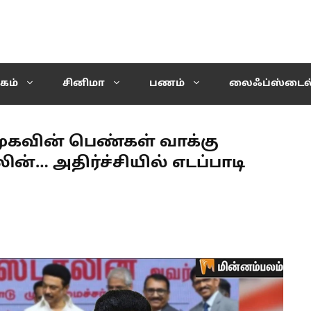
கம்
சினிமா
பணம்
லைஃப்ஸ்டைல
ுகவின் பெண்கள் வாக்கு
ன்… அதிர்ச்சியில் எடப்பாடி