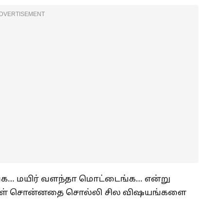
DVERTISEMENT
்க… மயிர் வளந்தா மொட்டைங்க… என்று
ாகிகள் சொன்னதை சொல்லி சில விஷயங்களை